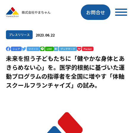
内
容
お問合せ
を
ス
キ
2023.06.22
プレスリリース
ッ
プ
未来を担う子どもたちに「健やかな身体とあ
きらめない心」を。医学的根拠に基づいた運
動プログラムの指導者を全国に増やす「体軸
スクールフランチャイズ」の試み。