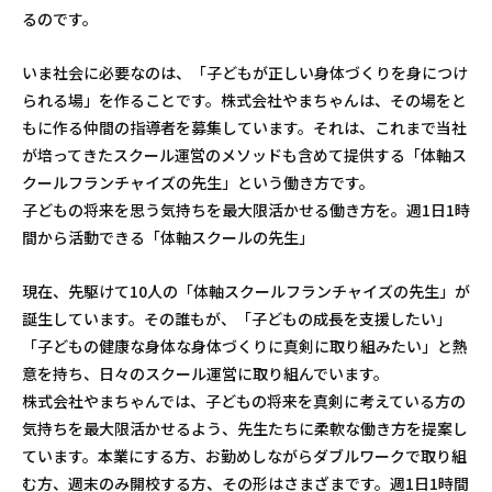
るのです。
会社概要
いま社会に必要なのは、「子どもが正しい身体づくりを身につけ
られる場」を作ることです。株式会社やまちゃんは、その場をと
もに作る仲間の指導者を募集しています。それは、これまで当社
Yamachan store
が培ってきたスクール運営のメソッドも含めて提供する「体軸ス
クールフランチャイズの先生」という働き方です。
子どもの将来を思う気持ちを最大限活かせる働き方を。週1日1時
間から活動できる「体軸スクールの先生」
お問合せ
現在、先駆けて10人の「体軸スクールフランチャイズの先生」が
誕生しています。その誰もが、「子どもの成長を支援したい」
「子どもの健康な身体な身体づくりに真剣に取り組みたい」と熱
意を持ち、日々のスクール運営に取り組んでいます。
株式会社やまちゃんでは、子どもの将来を真剣に考えている方の
気持ちを最大限活かせるよう、先生たちに柔軟な働き方を提案し
ています。本業にする方、お勤めしながらダブルワークで取り組
む方、週末のみ開校する方、その形はさまざまです。週1日1時間