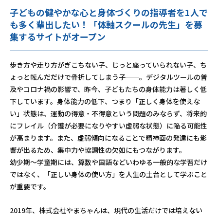
子どもの健やかな心と身体づくりの指導者を1人で
も多く輩出したい！「体軸スクールの先生」を募
集するサイトがオープン
歩き方や走り方がぎこちない子、じっと座っていられない子、ち
ょっと転んだだけで骨折してしまう子──。デジタルツールの普
及やコロナ禍の影響で、昨今、子どもたちの身体能力は著しく低
下しています。身体能力の低下、つまり「正しく身体を使えな
い」状態は、運動の得意・不得意という問題のみならず、将来的
にフレイル（介護が必要になりやすい虚弱な状態）に陥る可能性
が高まります。また、虚弱傾向になることで精神面の発達にも影
響が出るため、集中力や協調性の欠如にもつながります。
幼少期～学童期には、算数や国語などいわゆる一般的な学習だけ
ではなく、「正しい身体の使い方」を人生の土台として学ぶこと
が重要です。
2019年、株式会社やまちゃんは、現代の生活だけでは培えない