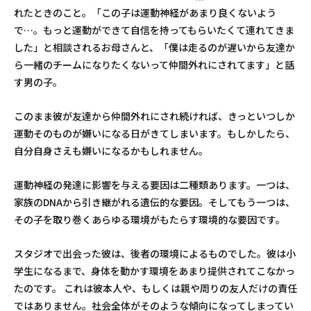
れたときのこと。「この子は運動神経があまり良くないよう
で…。もっと運動ができて自信を持ってもらいたくて連れてきま
した」と相談されるお母さんと、「僕は走るのが遅いから友達か
ら一緒のチームになりたくないって仲間外れにされてます」と話
す男の子。
このまま彼が友達から仲間外れにされ続ければ、きっといつしか
事業内容
運動そのものが嫌いになる日がきてしまいます。もしかしたら、
自分自身さえも嫌いになるかもしれません。
子どもの運動学習塾
運動神経の発達に影響を与える要因は二種類あります。一つは、
フランチャイズ事業
家族のDNAから引き継がれる遺伝的な要因。そしてもう一つは、
その子を取り巻くあらゆる環境がもたらす環境的な要因です。
NEST Care
スタジオで出会った彼は、後者の環境によるものでした。彼は小
体軸トレーナー養成
学生になるまで、身体を動かす環境をあまり提供されてこなかっ
たのです。 これは彼本人や、もしくは親や周りの友人だけの責任
ではありません。社会全体がそのような傾向になってしまってい
お知らせ